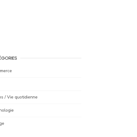
ÉGORIES
merce
e
es / Vie quotidienne
nologie
ge