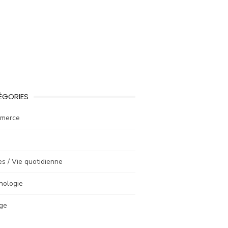
ÉGORIES
merce
e
es / Vie quotidienne
nologie
ge